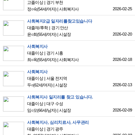
고졸이상
경기 부천
2026-02-25
정○숙
(54세/여자)
|
사회복지사
사회복지2급 일자리를찾고있습니다
대졸재/후학
경기 안산
2026-02-20
윤○희
(55세/여자)
|
시설장
사회복지사
대졸이상
경기 시흥
2026-02-18
최○옥
(55세/여자)
|
사회복지사
사회복지사
대졸이상
서울 전지역
2026-02-13
두○
(62세/여자)
|
시설장
사회복지사 일지리를 찾고 있습니다.
대졸이상
대구 수성
2026-02-09
임○모
(66세/남자)
|
시설장
사회복지사, 심리치료사, 사무관리
대졸이상
경기 광주