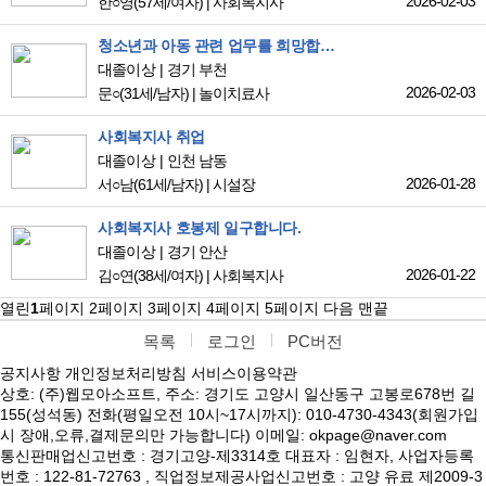
2026-02-03
한○영
(57세/여자)
|
사회복지사
청소년과 아동 관련 업무를 희망합니다.
대졸이상
경기 부천
2026-02-03
문○
(31세/남자)
|
놀이치료사
사회복지사 취업
대졸이상
인천 남동
2026-01-28
서○남
(61세/남자)
|
시설장
사회복지사 호봉제 일구합니다.
대졸이상
경기 안산
2026-01-22
김○연
(38세/여자)
|
사회복지사
열린
1
페이지
2
페이지
3
페이지
4
페이지
5
페이지
다음
맨끝
목록
로그인
PC버전
공지사항
개인정보처리방침
서비스이용약관
상호: (주)웹모아소프트, 주소: 경기도 고양시 일산동구 고봉로678번 길
155(성석동) 전화(평일오전 10시~17시까지): 010-4730-4343(회원가입
시 장애,오류,결제문의만 가능합니다) 이메일: okpage@naver.com
통신판매업신고번호 : 경기고양-제3314호 대표자 : 임현자, 사업자등록
번호 : 122-81-72763 , 직업정보제공사업신고번호 : 고양 유료 제2009-3