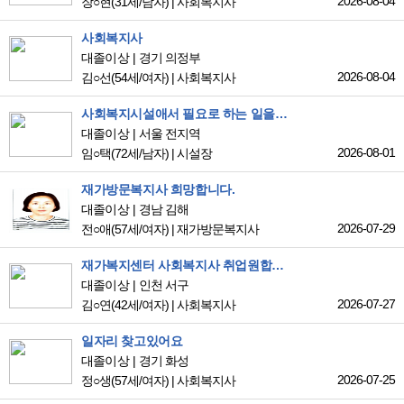
2026-08-04
장○현
(31세/남자)
|
사회복지사
사회복지사
대졸이상
경기 의정부
2026-08-04
김○선
(54세/여자)
|
사회복지사
사회복지시설애서 필요로 하는 일을 하고 싶습니다.
대졸이상
서울 전지역
2026-08-01
임○택
(72세/남자)
|
시설장
재가방문복지사 희망합니다.
대졸이상
경남 김해
2026-07-29
전○애
(57세/여자)
|
재가방문복지사
재가복지센터 사회복지사 취업원합니다.
대졸이상
인천 서구
2026-07-27
김○연
(42세/여자)
|
사회복지사
일자리 찾고있어요
대졸이상
경기 화성
2026-07-25
정○생
(57세/여자)
|
사회복지사