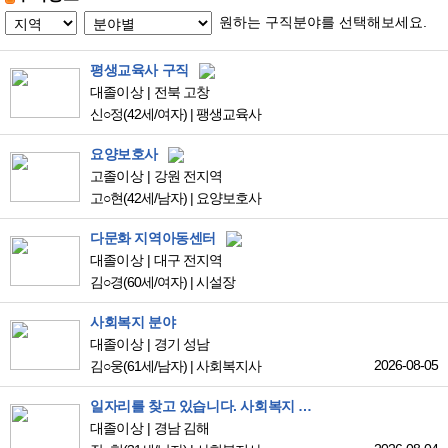
원하는 구직분야를 선택해보세요.
평생교육사 구직
대졸이상
전북 고창
신○정
(42세/여자)
|
팽생교육사
요양보호사
고졸이상
강원 전지역
고○현
(42세/남자)
|
요양보호사
다문화 지역아동센터
대졸이상
대구 전지역
김○경
(60세/여자)
|
시설장
사회복지 분야
대졸이상
경기 성남
2026-08-05
김○웅
(61세/남자)
|
사회복지사
일자리를 찾고 있습니다. 사회복지 분야(노인)에 취업 희망합니다.
대졸이상
경남 김해