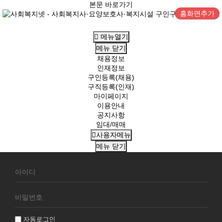
본문 바로가기
홈화면추가
메뉴열기
메뉴
닫기
채용정보
인재정보
구인등록(채용)
구직등록(인재)
마이페이지
이용안내
공지사항
임대/매매
사용자메뉴
메뉴
닫기
회
원
로
그
인
자동로그인