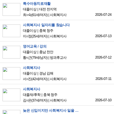
특수아동치료재활
대졸이상
대전 전지역
2026-07-24
최○숙
(61세/여자)
|
사회복지사
사회복지사 일자리를 찾습니다
대졸이상
충북 청주
2026-07-13
이○정
(25세/여자)
|
사회복지사
영어교육 / 강의
대졸이상
충남 천안
2026-07-12
황○근
(79세/남자)
|
방과후교사
사회복지사
대졸이상
경남 김해
2026-07-11
서○진
(42세/여자)
|
사회복지사
사회복지사
대졸재/후학
충북 청주
2026-07-10
김○은
(37세/여자)
|
사회복지사
늦은 신입이지만 사회복지사 일을 배우면서 해보고 싶습니다