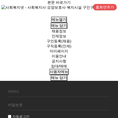
본문 바로가기
홈화면추가
메뉴열기
메뉴
닫기
채용정보
인재정보
구인등록(채용)
구직등록(인재)
마이페이지
이용안내
공지사항
임대/매매
사용자메뉴
메뉴
닫기
회
원
로
그
인
자동로그인