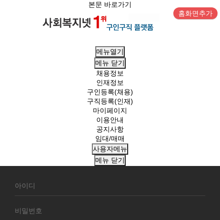
본문 바로가기
홈화면추가
메뉴열기
메뉴
닫기
채용정보
인재정보
구인등록(채용)
구직등록(인재)
마이페이지
이용안내
공지사항
임대/매매
사용자메뉴
메뉴
닫기
회
원
로
그
인