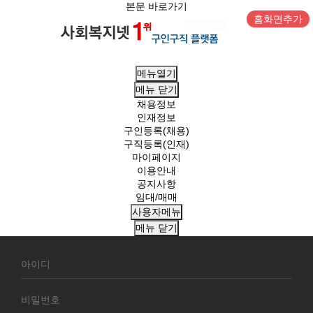
본문 바로가기
홈화면추가
메뉴열기
메뉴
닫기
채용정보
인재정보
구인등록(채용)
구직등록(인재)
마이페이지
이용안내
공지사항
임대/매매
사용자메뉴
메뉴
닫기
회
원
로
그
인